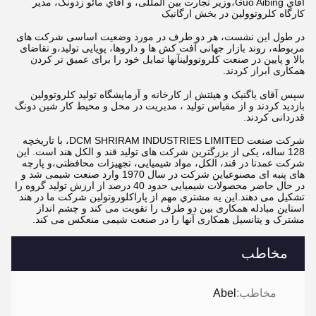
آقاي Guo Aibing،وزیر تجارت بین المللی، و آقاي مائو زدونگ، مدير
کارگاه کلروتوولين در بخش ارگانیک
در طول این نشست، هر دو طرف در مورد وضعیت اساسی شرکت های
مربوطه، روند بازار جهانی آفت کش ها و داروها، پویایی تولید،و تقاضای
بالا و پایین در صنعت کلروتوولینآنها تمایل خود را برای عمیق تر کردن
همکاری ابراز کردند.
سپس آقای یاگنیک و هیئتش از کارخانه و آزمایشگاه تولید کلروتوولین
بازدید کردند و از مقیاس تولید ، مدیریت در محل و محیط کار شین دونگ
قدردانی کردند.
شرکت صنعت DCM SHRIRAM INDUSTRIES LIMITED، با تاریخچه
128 ساله، یکی از بزرگترین شرکت های تولید قند و الکل هند است. این
شرکت عمدتا در قند، الکل، مواد شیمیایی، تجهیزات محافظتی،و پارچه
های پنبه ای مصنوعیاین شرکت در سال 1970 وارد صنعت شیمی شد و
در حال حاضر محصولات شیمیایی حدود 40 درصد از ارزش تولید گروه را
تشکیل می دهند.اين يه مشتري مهم از پاراکلوروتولين شرکت ما در هند
استاین مبادله همکاری بین دو طرف را تقویت می کند و چشم انداز
مشترک و پتانسیل همکاری آنها را در صنعت شیمی منعکس می کند.
مخاطب
مخاطب:
Abel