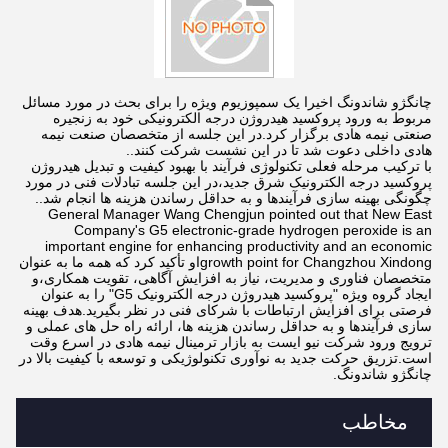
چانگژو شاندونگ اخیرا یک سمپوزیوم ویژه را برای بحث در مورد مسائل
مربوط به ورود پروکسید هیدروژن درجه الکترونیکی خود به زنجیره
صنعتی نیمه هادی برگزار کرد.در این جلسه از متخصصان صنعت نیمه
هادی داخلی دعوت شد تا در این نشست شرکت کنند..
با ترکیب مرحله فعلی تکنولوژی فرآیند با بهبود کیفیت و تبدیل هیدروژن
پروکسید درجه الکترونیک شرق جدید،در این جلسه تبادلات فنی در مورد
چگونگی بهینه سازی فرآیندها و به حداقل رساندن هزینه ها انجام شد..
General Manager Wang Chengjun pointed out that New East
Company's G5 electronic-grade hydrogen peroxide is an
important engine for enhancing productivity and an economic
growth point for Changzhou Xindongاو تأکید کرد که همه ما به عنوان
متخصصان فناوری و مدیریت، نیاز به افزایش آگاهی، تقویت همکاری،و
ایجاد گروه ویژه "پروکسید هیدروژن درجه الکترونیک G5" را به عنوان
فرصتی برای افزایش ارتباطات با شرکای فنی در نظر بگیرید.هدف بهینه
سازی فرآیندها و به حداقل رساندن هزینه ها، ارائه راه حل های عملی و
ترویج ورود شرکت نیو ایست به بازار ترمینال نیمه هادی در اسرع وقت
است.تزریق حرکت جدید به نوآوری تکنولوژیکی و توسعه با کیفیت بالا در
چانگژو شاندونگ.
مخاطب