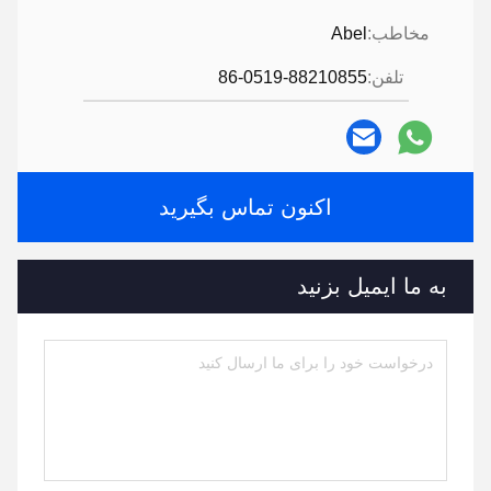
مخاطب:
Abel
تلفن:
86-0519-88210855
اکنون تماس بگیرید
به ما ایمیل بزنید