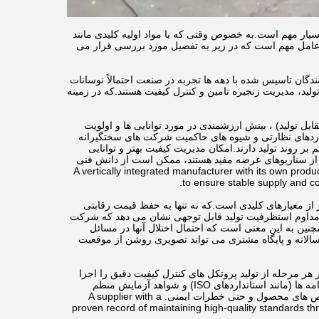
سیار مهم است.به خصوص وقتی که با مواد اولیه کلیدی مانند
دین عامل مهم است که در زیر به تفصیل مورد بررسی قرار می
گان تاسیس شده با دهه ها تجربه در صنعت احتمالاً نوسانات
لید، مدیریت زنجیره تامین و کنترل کیفیت هستند.که در زمینه
تولید) ، بینش ارزشمندی در مورد توانایی ها و اولویت
داردهای نظارتی و شیوه های حاکمیت شرکت های سختگیرانه
ر روند تولید دارند.امکان مدیریت کیفیت بهتر و توانایی
ز سناریوهای عرضه مفید هستند، ممکن است از دانش فنی
دهند، فاقد باشند. A vertically integrated manufacturer with its own production facilities is more likely
to ensure stable supply and co
از معیارهای کلیدی است.که نه تنها به حفظ قیمت رقابتی
 مداوم استظرفیت تولید قابل توجهی نشان می دهد که شرکت
ین به این معنی است که احتمال اختلال آنها در مسائل
سالانه و پایگاه مشتری می تواند تصویری روشن از موقعیت
 هر مرحله از تولید پروتکل های کنترل کیفیت دقیق را اجرا
می کنند.از منابع مواد اولیه تا آزمایش محصولات نهاییآنها باید بتوانند گزارش های کیفیت دقیق، گواهینامه ها (مانند استانداردهای ISO) و شواهد آزمایش منظم
شخص ثالث را ارائه دهند.کیفیت ناسازگار می تواند منجر به تاخیر های گران قیمت در تولید شود، نقص های محصول و حتی خطرات ایمنی. A supplier with a
proven record of maintaining high-quality standards th