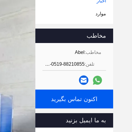
اخبار
موارد
مخاطب
مخاطب:
Abel
تلفن:
86-0519-88210855
اکنون تماس بگیرید
به ما ایمیل بزنید