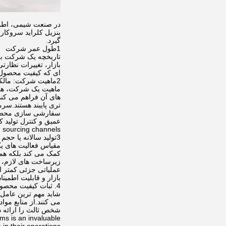
در صنعت شیمی، اطمینا
بنزیل کلراید سروکار 
گیرد.
1طول عمر شرکت
تاریخچه یک شرکت به 
بازار، تغییرات نظارت
ای که کیفیت محصول ب
2ماهیت شرکت: مالکیت و مدل عملیاتی
ماهیت یک شرکت، هم ا
های آن فراهم می کند
تری پایبند هستند.سرم
سفارشی سازی محصولا
n sourcing channels.
3تولید سالانه یا حجم تجارت
مقیاس فعالیت های یک
کمک می کند بلکه هم
زیرساخت های لازم، ن
عملیاتی جزئی کمتر ا
بازار و قابلیت اطمین
4. ثبات کیفیت محصول
شاید مهم ترین عامل د
ms is an invaluable