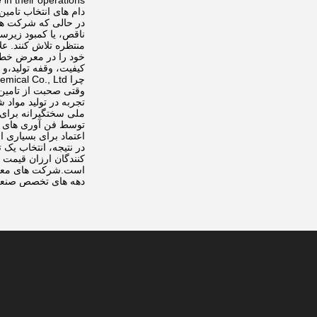
in their operations.
دام های انتخاب تامین
در حالی که شرکت های
ناقص، یا کمبود زیرس
منتظره تلاش کنند. عل
خود را در معرض خطر 
کیفیت، وقفه تولید،و ن
چرا CNSIG Changzhou Chemical Co., Ltd. برجسته است
تجربه در تولید مواد
ملی سختگیرانه برای ک
اعتماد برای بسیاری ا
در نتیجه، انتخاب یک 
کنندگان ارزان قیمت 
دهه های تخصص صنعت 