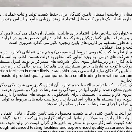
ن از قابلیت اطمینان تامین کنندگان برای حفظ کیفیت تولید و ثبات عملیاتی ب
داریمانتخاب یک تامین کننده قابل اعتماد نیازمند ارزیابی جامع بر اساس چن
عنوان یک شاخص قابل اعتماد برای قابلیت اطمینان آن عمل می کند. تامین کنند
ی،و پیشرفت های تکنولوژیکیاین شرکت ها اغلب دارای تخصص عمیق در فرآیند تو
ه طور مستقیم بر کاربردهای پایین زنجیره تاثیر می گذارد ضروری است.
ز نظر مالکیت (عمومی در مقابل خصوصی) و هم مدل عملیاتی (تجارت در مقابل 
.شرکت های دولتی، به ویژه آنهایی که متعلق به دولت هستند، اغلب به استان
ایه گذاری در زیرساختاز سوی دیگر، شرکت های متمرکز بر تولید کنترل مستقیم ب
ت با توجه به نیازهای خاص مشتریشرکت های تجاری، در حالی که در برخی ا
عمیق و کنترل تولید که تامین کنندگان تولید ارائه می 
nsistent product quality compared to a small trading firm with uncertai
 شرکت، که با تولید سالانه یا حجم تجارت آن اندازه گیری می شود، یکی دیگر 
چنین نشان دهنده توانایی آنها در رسیدگی به سفارشات بزرگ و تضمین عرضه
یروی کار و پشتیبانی لجستیکی برای پاسخگویی به مهلت های سخت را دارد.همچن
ست، زیرا سیستم ها و منابع اضافی دارند.درخواست داده های مربوط به تولید 
ان آنها در اجرای سفارشات به طور مداوم ارائه دهد.
ر انتخاب تامین کننده، ثبات کیفیت محصول باشد. تامین کنندگان قابل اعتماد در
rough advanced testing facilities and experienced quality assurance tea