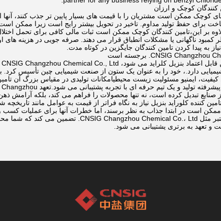
partner for any business relying on benzyl Chloride 
 کنندگان کوچک و ارزان
 کوچک ممکن است مشتریان را با قیمت های بسیار پایین تر جذب کنند، آنها اغ
اخت برای حفظ تولید مداوم. تاخیر در تحویل بیشتر رایج است زیرا ممکن ا
اوه بر این،تامین کنندگان کوچک ممکن است ثبات مالی کافی برای تحمل اختلال د
کمبود ناگهانی یا مشکلات انطباق قرار می دهند. صرفه جویی در هزینه های او
یاز به پیدا کردن تامین کنندگان جایگزین در کوتاه مدت.
وق
 شیمیایی دارد.، خود را به عنوان یک ستون از صنعت شیمیایی چین تأسیس کرد.
یفیت، ایمنیو مسئولیت زیست محیطیامکانات تولیدی در مقیاس بزرگ آن تامین پای
ز صنایع تبدیل کرده است، نه تنها محصولات را فراهم می کند، بلکه آرامش ذهن 
تامین کننده کلوراید بنزیل نیاز به نگاه فراتر از قیمت به عوامل مانند تاریخچ
ممکن است در ابتدا جذاب به نظر برسند، اما خطرات آنها برای عملیات کسب و 
است.شرکت های معتبر مثل hou Chemical Co.، Ltd
و تعهد به برتری پشتیبانی می شود.