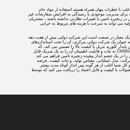
لب با خطرات پنهان همراه هستند.استفاده از مواد خام
ست برای مدیریت موجودی یا رسیدگی به افزایش سفارشات غیر
ر زنجیره تامین یا تغییرات نظارتی نداشته باشند.، مشتریان
لیه می تواند به سرعت با هزینه های مربوط به خرابی
تی صحبت از تامین قابل اعتماد بنزیل کلراید می شود، CNSIG Changzhou Chemical Co., Ltd یک معیار در صنعت است.این شرکت دولتی بیش از هفت دهه
 به عنوان یک شرکت دولتی مرکزی، آن را تحت استانداردهای
دار کلورید بنزیل با کیفیت بالا را تضمین می کند، که
توسط فن آوری های پیشرفته تولید و یک تیم حرفه ای با تجربه پشتیبانی می شود.تعهد CNSIG Changzhou به ثبات و قابلیت اطمینان آن را به یک شریک قابل
را در یک چشم انداز پیچیده زنجیره تامین فراهم می کند.
ه شرکت، مدل عملیاتی، مقیاس تولید، و ثبات کیفیت.,عرضه
کار شما اغلب از هر گونه پس انداز کوتاه مدت بیشتر
CNSIG Changz. تضمین می کند که شما محصولات با کیفیت و قابل اعتماد را دریافت می کنید که توسط