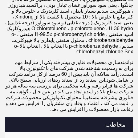
چانگوا ، یعنی سود سوزآور غشای تبادل یونی ، پراکسید هیدروژن
، هیپوکلریت سدیم بسیار پایدار ، اسید کلریدریک با خلوص بالا و
کلر مایع با خلوص بالا ؛ 10 محصول با کیفیت بالا از Xindong ،
یعنی اسید کلریدریک ( درجه غذایی) و سود سوزآور (درجه غذایی) ،
O-chlorotoluene ، p-chlorotoluene ، H-36 hydro هیدروکلریک
اسید صنعتی ، H-99.5٪ p-chlorobenzyl chloride صنعتی ، o-
chlorobenzaldehyde ، محلول صنعتی پایداری بالا هیپوکلریت
سدیم ، p-chlorobenzaldehyde با انتخاب بالا ، انتخاب بالا o-
chlorobenzyl chloride Sex.
توانمندسازی محصولات فناوری پیشرفته یکی از شرایط مهم
برای به رسمیت شناخته شدن شرکت های با تکنولوژی بالا
است.درآمد سالانه آن باید بیش از 60 درصد از کل درآمد شرکت
را شامل شود.این استاندارد از استانداردهای ارزیابی سطح بالای
شرکت ها فراتر رفته و پایه محکمی برای بررسی سه ساله هر دو
شرکت سطح بالا در آینده ایجاد می کند.در عین حال ، گواهینامه
فناوری پیشرفته مستقیماً محتوای تکنولوژیکی محصولات شرکت
را ثابت می کند ، اعتماد و وفاداری مشتریان را افزایش می دهد و
رقابت بازار محصولات را افزایش می دهد.
مخاطب