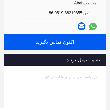
مخاطب:
Abel
تلفن:
86-0519-88210855
اکنون تماس بگیرید
به ما ایمیل بزنید