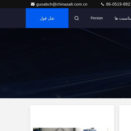
guoabch@chinasalt.com.cn
86-0519-882
ناسبت ها
نقل قول
Persian