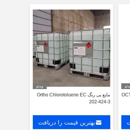
کنید
دئو
ویدئو
OCT -
مایع بی رنگ Ortho Chlorotoluene EC
202-424-3
ت
بهترین قیمت را دریافت