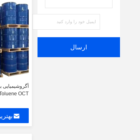
ارسال
Chloro Toluene OCT بر
بهتری