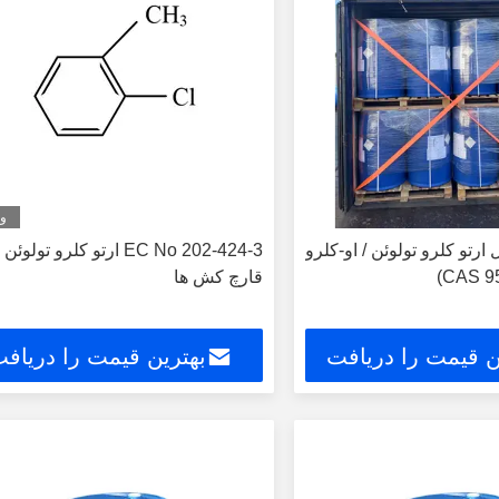
وی
تو کلرو تولوئن / او-کلرو
EC No 202-424-3 ارتو کلرو تولو
قارچ کش ها
ن قیمت را دریافت
بهترین قیمت را دریاف
کنید
کنید