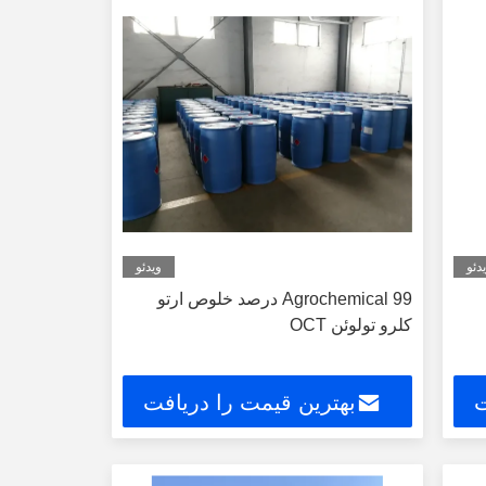
دئو
ویدئو
Agrochemical 99 درصد خلوص ارتو
کلرو تولوئن OCT
ت
بهترین قیمت را دریافت
کنید