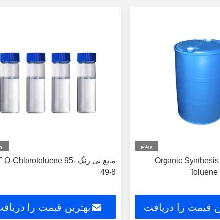
کنید
کنید
ویدئو
وی
Organic Synthesis
مایع بی رنگ O-Chlorotoluene 95
49-8
Toluene
ن قیمت را دریافت
بهترین قیمت را دریاف