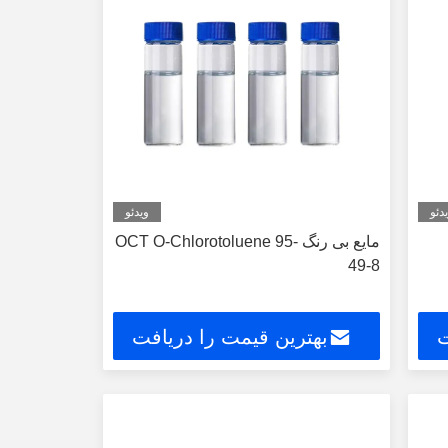
دئو
ویدئو
مایع بی رنگ OCT O-Chlorotoluene 95-
49-8
ت
بهترین قیمت را دریافت
کنید