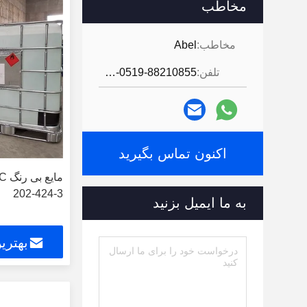
مخاطب
مخاطب:
Abel
تلفن:
86-0519-88210855
اکنون تماس بگیرید
ما
202-424-3
به ما ایمیل بزنید
بهتری