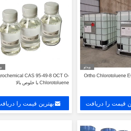
ویدئو
وی
یع بی رنگ Ortho Chlorotoluene EC
rochemical CAS 95-49-8 OCT O-
Chlorotoluene با خلوص بالا
ن قیمت را دریافت
بهترین قیمت را دریاف
کنید
کنید