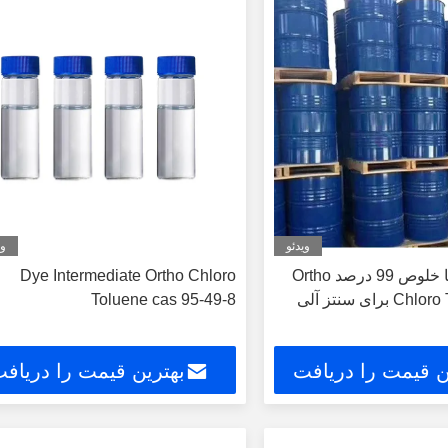
ویدئو
وی
آگروشیمیایی با خلوص 99 درصد Ortho
Dye Intermediate Ortho Chloro
ای سنتز آلی
Toluene cas 95-49-8
ن قیمت را دریافت
بهترین قیمت را دریاف
کنید
کنید