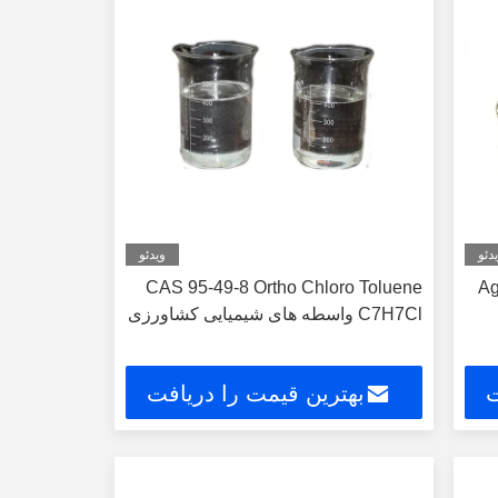
دئو
ویدئو
CAS 95-49-8 Ortho Chloro Toluene
Ag
C7H7Cl واسطه های شیمیایی کشاورزی
ت
بهترین قیمت را دریافت
کنید