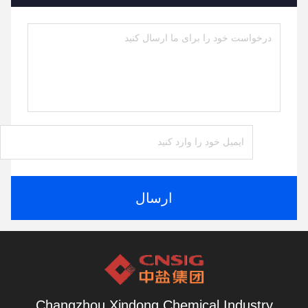
ارسال
Changzhou Xindong Chemical Industry