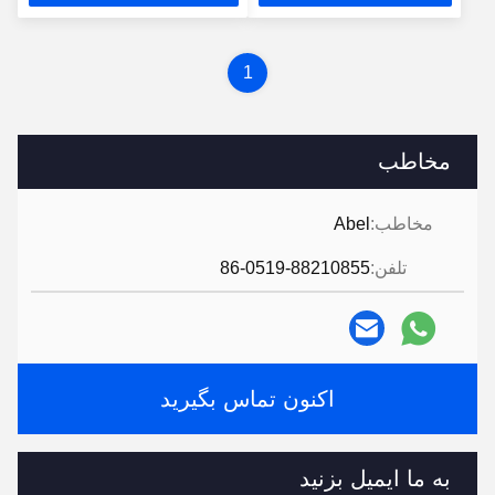
دریافت کنید
کنید
1
مخاطب
مخاطب:
Abel
تلفن:
86-0519-88210855
اکنون تماس بگیرید
به ما ایمیل بزنید