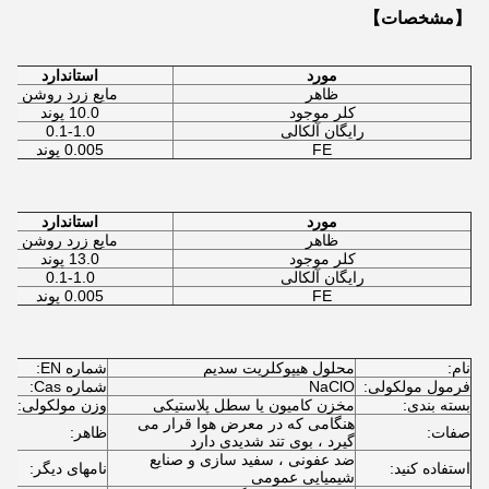
【مشخصات】
مورد
استاندارد
ظاهر
مایع زرد روشن
کلر موجود
10.0 پوند
رایگان آلکالی
0.1-1.0
FE
0.005 پوند
مورد
استاندارد
ظاهر
مایع زرد روشن
کلر موجود
13.0 پوند
رایگان آلکالی
0.1-1.0
FE
0.005 پوند
نام:
محلول هیپوکلریت سدیم
شماره EN:
-3
فرمول مولکولی:
NaClO
شماره Cas:
-9
بسته بندی:
مخزن کامیون یا سطل پلاستیکی
وزن مولکولی:
44
هنگامی که در معرض هوا قرار می
صفات:
ظاهر:
ما
گیرد ، بوی تند شدیدی دارد
ضد عفونی ، سفید سازی و صنایع
YE
استفاده کنید:
نامهای دیگر:
شیمیایی عمومی
on