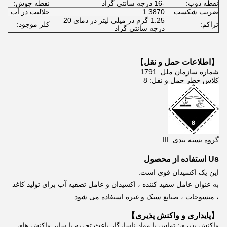
نقطه ذوب:
-16 درجه سانتی گراد
نقطه جوش:
111 درجه
ضریب شکست:
1.3870
حلالیت در آب:
تج
1.25 گرم در میلی لیتر در دمای 20
≥10 ； ； ≥ 5
تراکم:
کلر موجود:
درجه سانتی گراد
【اطلاعات حمل و نقل
】
شماره سازمان ملل: 1791
کلاس خطر حمل و نقل: 8
گروه بسته بندی: III
Us استفاده از محصول
این یک اکسیدان قوی است.
به عنوان عامل سفید کننده ، اکسیدان و عامل تصفیه آب برای تولید کاغذ 
، منسوجات ، صنایع سبک و غیره استفاده می شود.
【پایداری و واکنش پذیری】
واکنش پذیری: تماس با مواد ناسازگار باعث تجزیه یا سایر واکنش های