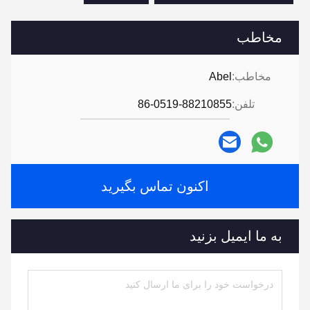
مخاطب
مخاطب:
Abel
تلفن:
86-0519-88210855
اکنون تماس بگیرید
به ما ایمیل بزنید