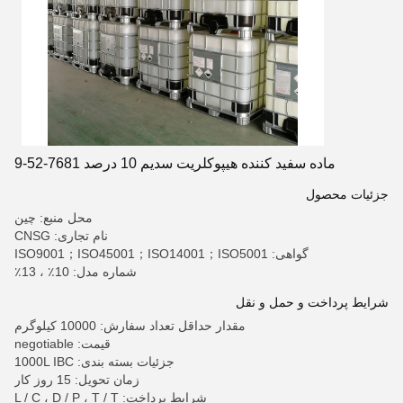
ماده سفید کننده هیپوکلریت سدیم 10 درصد 7681-52-9
جزئیات محصول
محل منبع: چین
نام تجاری: CNSG
گواهی: ISO9001；ISO45001；ISO14001；ISO5001
شماره مدل: 10٪ ، 13٪
شرایط پرداخت و حمل و نقل
مقدار حداقل تعداد سفارش: 10000 کیلوگرم
قیمت: negotiable
جزئیات بسته بندی: 1000L IBC
زمان تحویل: 15 روز کار
شرایط پرداخت: L / C ، D / P ، T / T