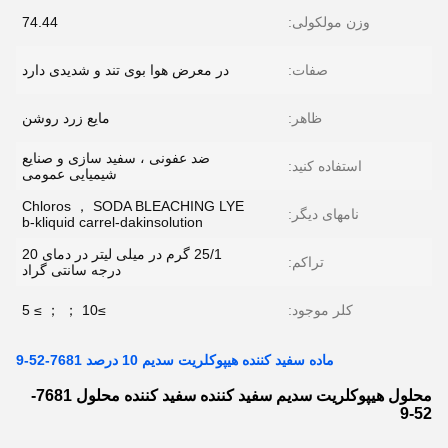
وزن مولکولی:
74.44
صفات:
در معرض هوا بوی تند و شدیدی دارد
ظاهر:
مایع زرد روشن
ضد عفونی ، سفید سازی و صنایع
استفاده کنید:
شیمیایی عمومی
Chloros ， SODA BLEACHING LYE
نامهای دیگر:
b-kliquid carrel-dakinsolution
25/1 گرم در میلی لیتر در دمای 20
تراکم:
درجه سانتی گراد
کلر موجود:
≥10 ； ； ≥ 5
ماده سفید کننده هیپوکلریت سدیم 10 درصد 7681-52-9
محلول هیپوکلریت سدیم سفید کننده سفید کننده محلول 7681-
52-9