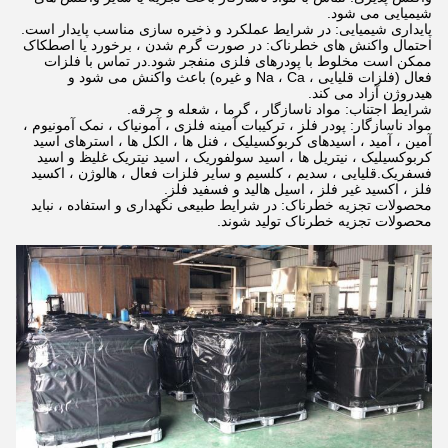
شیمیایی می شود.
پایداری شیمیایی: در شرایط عملکرد و ذخیره سازی مناسب پایدار است.
احتمال واکنش های خطرناک: در صورت گرم شدن ، برخورد یا اصطکاک
ممکن است مخلوط با پودرهای فلزی منفجر شود.در تماس با فلزات
فعال (فلزات قلیایی ، Na ، Ca و غیره) باعث واکنش می شود و
هیدروژن آزاد می کند.
شرایط اجتناب: مواد ناسازگار ، گرما ، شعله و جرقه.
مواد ناسازگار: پودر فلز ، ترکیبات آمینه فلزی ، آمونیاک ، نمک آمونیوم ،
آمین ، آمید ، اسیدهای کربوکسیلیک ، فنل ها ، الکل ها ، استرهای اسید
کربوکسیلیک ، نیتریل ها ، اسید سولفوریک ، اسید نیتریک غلیظ و اسید
فسفریک.قلیایی ، سدیم ، کلسیم و سایر فلزات فعال ، هالوژن ، اکسید
فلز ، اکسید غیر فلز ، اسیل هالید و فسفید فلز.
محصولات تجزیه خطرناک: در شرایط طبیعی نگهداری و استفاده ، نباید
محصولات تجزیه خطرناک تولید شوند.