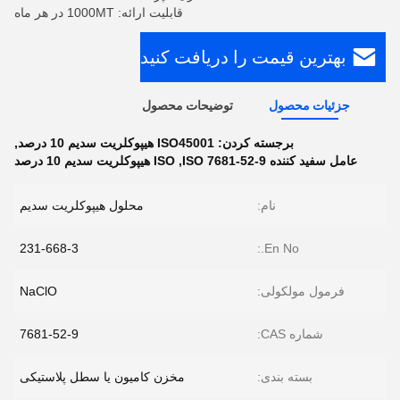
قابلیت ارائه: 1000MT در هر ماه
بهترین قیمت را دریافت کنید
جزئیات محصول
توضیحات محصول
برجسته کردن:
ISO45001 هیپوکلریت سدیم 10 درصد
,
عامل سفید کننده ISO 7681-52-9
,
ISO هیپوکلریت سدیم 10 درصد
نام:
محلول هیپوکلریت سدیم
231-668-3
En No.:
فرمول مولکولی:
NaClO
شماره CAS:
7681-52-9
بسته بندی:
مخزن کامیون یا سطل پلاستیکی