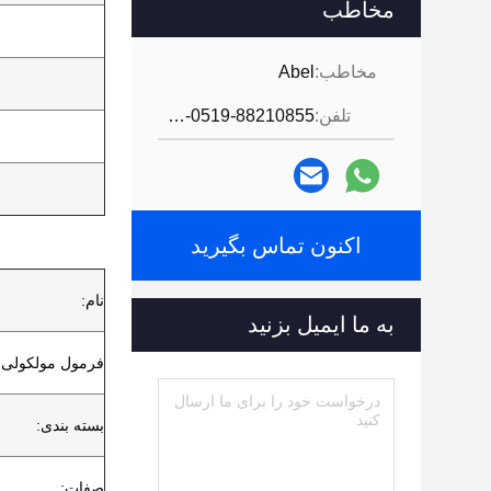
مخاطب
مخاطب:
Abel
تلفن:
86-0519-88210855
اکنون تماس بگیرید
نام:
به ما ایمیل بزنید
فرمول مولکولی:
بسته بندی:
صفات: