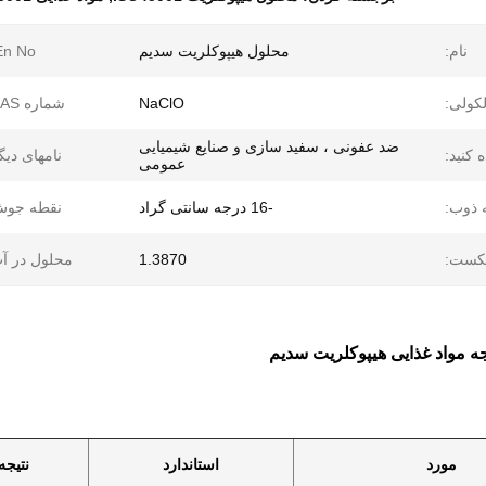
نام:
محلول هیپوکلریت سدیم
n No.:
کولی:
NaClO
شماره CAS:
ضد عفونی ، سفید سازی و صنایع شیمیایی
 کنید:
نامهای دیگ
عمومی
 ذوب:
-16 درجه سانتی گراد
نقطه جوش
کست:
1.3870
محلول در آ
مورد
استاندارد
نتیجه