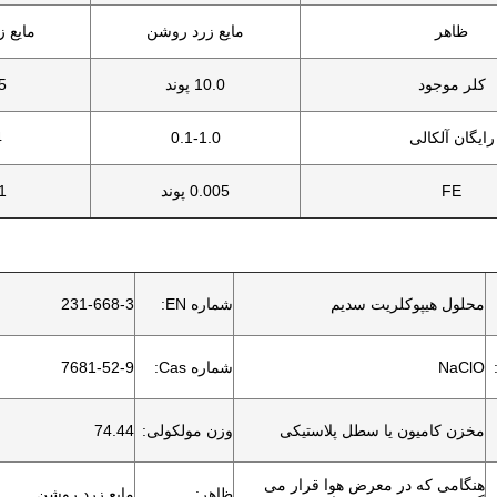
ظاهر
مایع زرد روشن
مایع 
کلر موجود
10.0 پوند
5
رایگان آلکالی
0.1-1.0
4
FE
0.005 پوند
1
محلول هیپوکلریت سدیم
شماره EN:
231-668-3
NaClO
شماره Cas:
7681-52-9
مخزن کامیون یا سطل پلاستیکی
وزن مولکولی:
74.44
هنگامی که در معرض هوا قرار می
ظاهر:
مایع زرد روشن