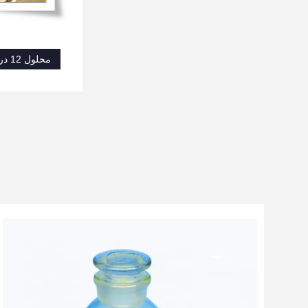
محلول 12 درصد سدیم هیپوکلریت