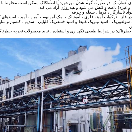
ی خطرناک: در صورت گرم شدن ، برخورد یا اصطکاک ممکن است مخلوط با پو
اد ناسازگار ، گرما ، شعله و جرقه.
در فلز ، ترکیبات آمینه فلزی ، آمونیاک ، نمک آمونیوم ، آمین ، آمید ، اسیدها
ید سولفوریک ، اسید نیتریک غلیظ و اسید فسفریک.قلیایی ، سدیم ، کلسیم و سایر
.
طرناک: در شرایط طبیعی نگهداری و استفاده ، نباید محصولات تجزیه خطرناک 