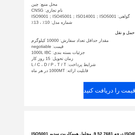
محل منبع: چین
نام تجاری: CNSG
گواهی: ISO9001；ISO45001；ISO14001；ISO5001
شماره مدل: 10٪ ، 13٪
حمل و نقل
مقدار حداقل تعداد سفارش: 10000 کیلوگرم
قیمت: negotiable
جزئیات بسته بندی: 1000L IBC
زمان تحویل: 15 روز کار
شرایط پرداخت: L / C ، D / P ، T / T
قابلیت ارائه: 1000MT در هر ماه
قیمت را دریافت کنید
,
محلول هیپوکلریت سدیم ISO5001