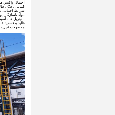
احتمال واکنش ها
قلیایی ، Na ، Ca و غیره) باعث واکنش می شود و هیدروژن آزاد می کند.
شرایط اجتناب: مو
مواد ناسازگار: پو
، نیتریل ها ، اس
هالید و فسفید فلز
محصولات تجزیه خ