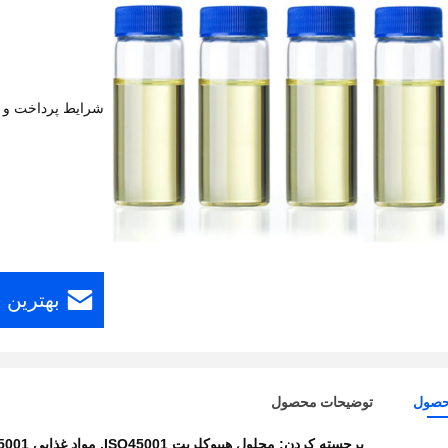
شرایط پرداخت و 
بهترین 
حصول
توضیحات محصول
برجسته کردن:
محلول هیپوکلریت ISO45001
,
مواد غذایی ISO45001 درجه 7681 52 9