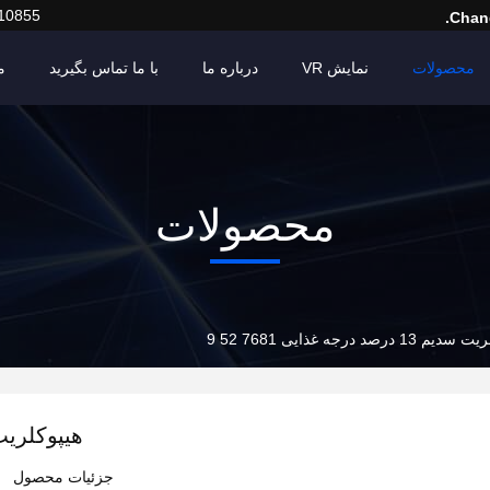
10855
Chang
محصولات
نمایش VR
درباره ما
با ما تماس بگیرید
م
محصولات
13 درصد درجه غذایی 7681 52 9
هیپوکلریت سدیم 13 درصد 
جزئیات محصول