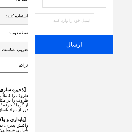
استفاده کنید:
نقطه ذوب:
ارسال
ضریب شکست:
تراکم:
【ذخیره سازی
ظروف را کاملاً بس
ظروف را در مکان
از گرما / جرقه /
دور از مواد ناسا
【پایداری و وا
واکنش پذیری: تم
پایداری شیمیایی