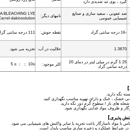
گیرد ، بوی تند شدیدی دارد
ضد عفونی ، سفید سازی و صنایع
DA BLEACHING LYE
نامهای دیگر:
شیمیایی عمومی
Carrel-dakinsolution
-16 درجه سانتی گراد
نقطه جوش:
111 درجه سانتی گراد
1.3870
حلالیت در آب:
تجزیه می شود.
1.25 گرم در میلی لیتر در دمای 20
≥10 ； ； ≥ 5
کلر موجود:
درجه سانتی گراد
】
ته نگه دارید.
ی خشک ، خنک و دارای تهویه مناسب نگهداری کنید.
 شعله های باز / سطوح گرم دور نگه دارید.
زگار و ظروف مواد غذایی نگهداری شود.
کنش پذیری】
اس با مواد ناسازگار باعث تجزیه یا سایر واکنش های شیمیایی می شود.
: در شرایط عملکرد و ذخیره سازی مناسب پایدار است.