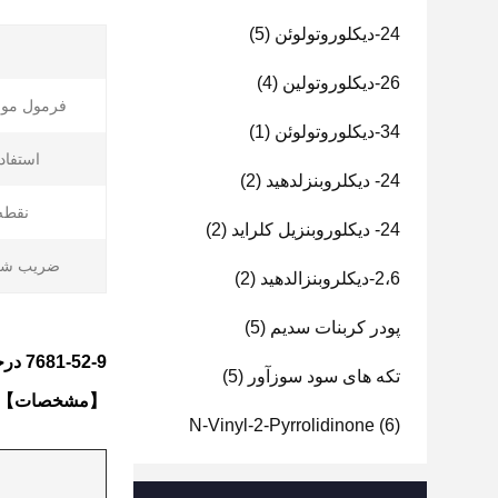
24-دیکلوروتولوئن
(5)
26-دیکلوروتولین
(4)
فرمول مول
34-دیکلوروتولوئن
(1)
استفاده
24- دیکلروبنزلدهید
(2)
نقطه
24- دیکلوروبنزیل کلراید
(2)
ضریب ش
2،6-دیکلروبنزالدهید
(2)
پودر کربنات سدیم
(5)
7681-52-9 درجه مواد غذایی هیپوکلریت سدیم
تکه های سود سوزآور
(5)
【مشخصات】
N-Vinyl-2-Pyrrolidinone
(6)