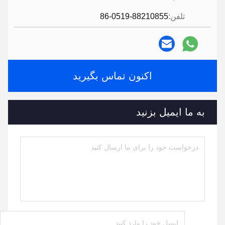
تلفن:
86-0519-88210855
اکنون تماس بگیرید
به ما ایمیل بزنید