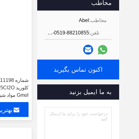
مخاطب
مخاطب:
Abel
تلفن:
86-0519-88210855
اکنون تماس بگیرید
به ما ایمیل بزنید
Gmol مواد
ارگانیک
بهتری