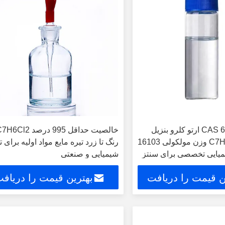
شماره CAS 611198 ارتو کلرو بنزیل
کلورید C7H5Cl2O وزن مولکولی 16103
رنگ تا زرد تیره مایع مواد اولیه برای ت
 شیمیایی تخصصی برای سنتز
شیمیایی و صنعتی
ن قیمت را دریافت
بهترین قیمت را دریاف
کنید
کنید