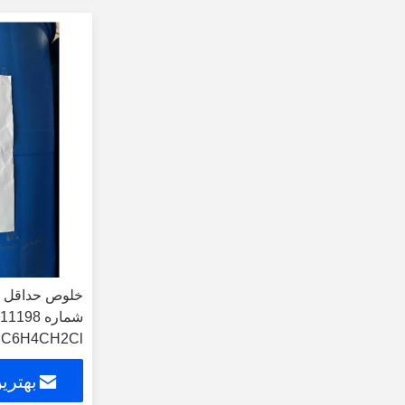
ClC6H4CH2Cl معرف شیمیایی 
بهتری