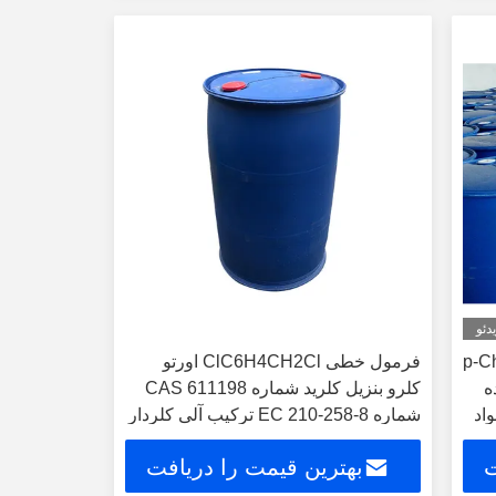
کنید
دئو
p-Chlorob
فرمول خطی ClC6H4CH2Cl اورتو
CAS 6 ماده
کلرو بنزیل کلرید شماره CAS 611198
واد
شماره EC 210-258-8 ترکیب آلی کلردار
ت
بهترین قیمت را دریافت