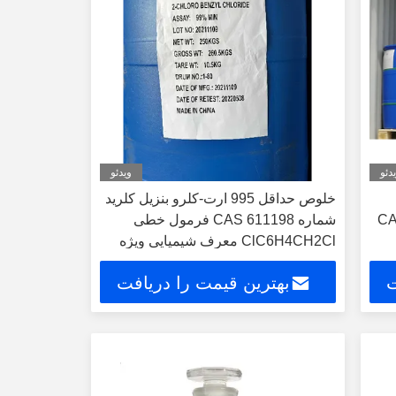
دئو
ویدئو
خلوص حداقل 995 ارت-کلرو بنزیل کلرید
OChloroben شماره CAS
شماره CAS 611198 فرمول خطی
ClC6H4CH2Cl معرف شیمیایی ویژه
ت
بهترین قیمت را دریافت
کنید