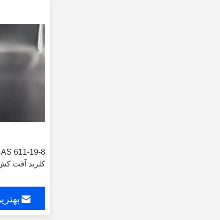
کلرید آفت کش
بهتری