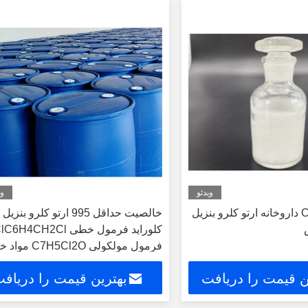
ویدئو
وی
CAS 611-19-8 داروخانه ارتو کلرو بنزیل
خالصیت حداقل 995 ارتو کلرو بنزیل
کلوراید فرمول خطی C6H4CH2Cl
فرمول مولکولی C7H5Cl2O م
شیمیایی
ن قیمت را دریافت
بهترین قیمت را دریاف