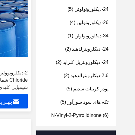
24-دیکلوروتولوئن
(5)
26-دیکلوروتولین
(4)
34-دیکلوروتولوئن
(1)
24- دیکلروبنزلدهید
(2)
24- دیکلوروبنزیل کلراید
(2)
2،6-دیکلروبنزالدهید
(2)
شیمیایی کلیدی 
پودر کربنات سدیم
(5)
شیمیایی کشاو
بهتری
تکه های سود سوزآور
(5)
N-Vinyl-2-Pyrrolidinone
(6)