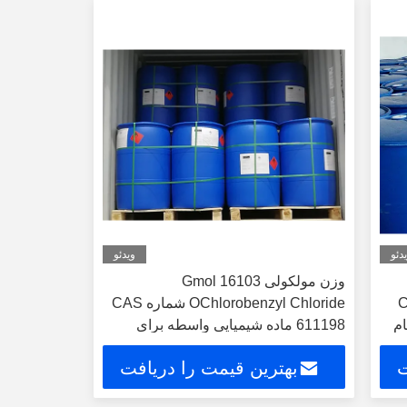
دئو
ویدئو
وزن مولکولی 16103 Gmol
Cl
OChlorobenzyl Chloride شماره CAS
واد خام
611198 ماده شیمیایی واسطه برای
کاربردهای صنعتی و آزمایشگاهی
ت
بهترین قیمت را دریافت