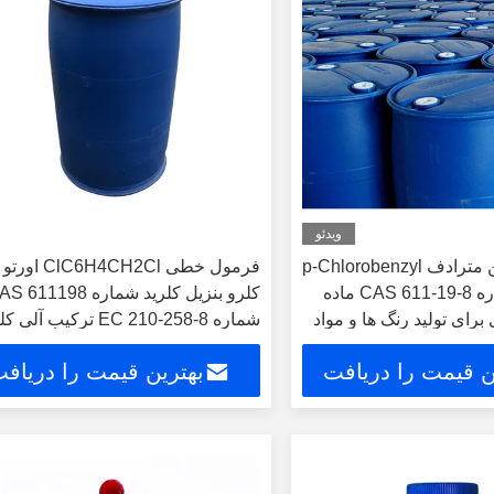
ویدئو
2-دیکلروتوولین مترادف p-Chlorobenzyl
فرمول خطی ClC6H4CH2Cl اورتو
Chloride شماره CAS 611-19-8 ماده
کلرو بنزیل کلرید شماره 611198
برای تولید رنگ ها و مواد
شماره EC 210-258-8 ترکیب آلی کلردار
رزی
ن قیمت را دریافت
بهترین قیمت را دریاف
کنید
کنید