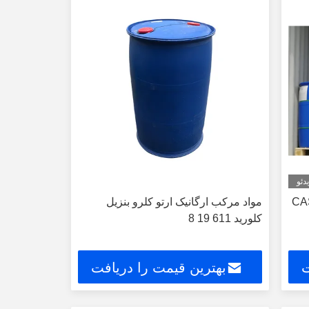
دئو
لورید CAS 611
مواد مرکب ارگانیک ارتو کلرو بنزیل
کلورید 611 19 8
ت
بهترین قیمت را دریافت
کنید