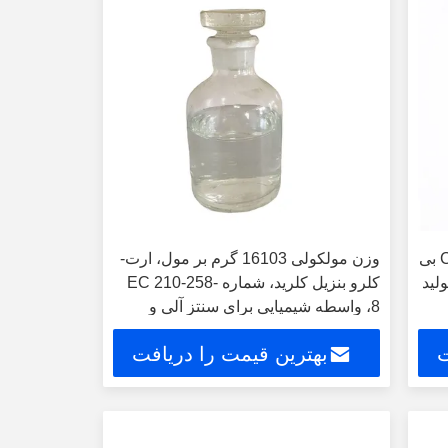
خالصیت حداقل 995 درصد C7H6Cl2 بی
وزن مولکولی 16103 گرم بر مول، ارت-
ولید
کلرو بنزیل کلرید، شماره EC 210-258-
8، واسطه شیمیایی برای سنتز آلی و
صنعتی
ت
بهترین قیمت را دریافت
کنید