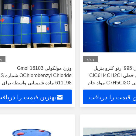
ویدئو
وی
خالصیت حداقل 995 ارتو کلرو بنزیل
وزن مولکولی 16103 Gmol
کلوراید فرمول خطی ClC6H4CH2Cl
zyl Chloride
فرمول مولکولی C7H5Cl2O مواد خام
611198 ماده شیمیایی واسطه برای
کاربردهای صنعتی و آزمایشگاهی
ن قیمت را دریافت
بهترین قیمت را دریاف
کنید
کنید