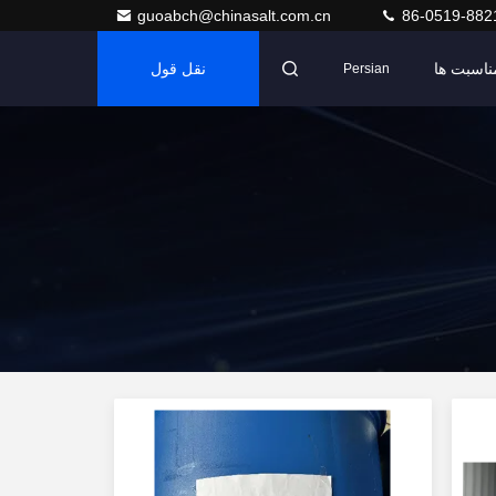
guoabch@chinasalt.com.cn
86-0519-882
ناسبت ها
نقل قول
Persian