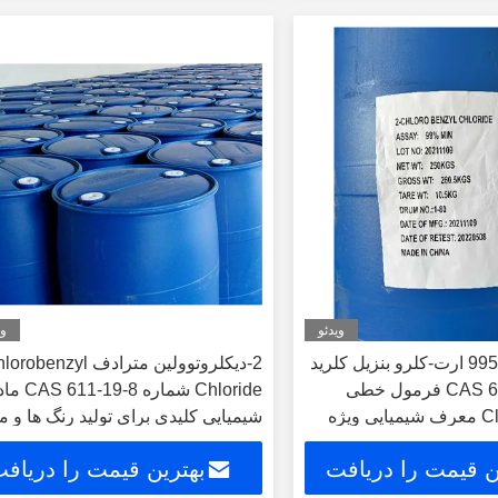
کنید
کنید
ویدئو
وی
خلوص حداقل 995 ارت-کلرو بنزیل کلرید
2-دیکلروتوولین مترادف enzyl
شماره CAS 611198 فرمول خطی
Chloride شماره 11-19-8
ویژه
شیمیایی کلیدی برای تولید رنگ ها و م
شیمیایی کشاورزی
ن قیمت را دریافت
بهترین قیمت را دریاف