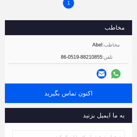
1
مخاطب
مخاطب:
Abel
تلفن:
86-0519-88210855
اکنون تماس بگیرید
به ما ایمیل بزنید