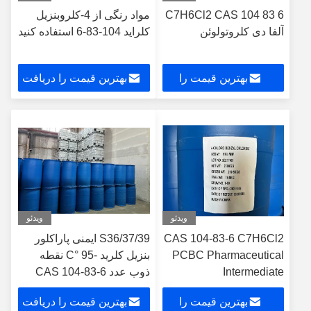
C7H6Cl2 CAS 104 83 6
مواد رنگی از 4-کلروبنزیل
آلفا دی کلروتولوئن
کلراید 104-83-6 استفاده کنید
بهترین قیمت را
بهترین قیمت را دریافت
دریافت کنید
کنید
ویدئو
ویدئو
CAS 104-83-6 C7H6Cl2
S36/37/39 ایمنی پاراکلور
PCBC Pharmaceutical
بنزیل کلرید -95 °C نقطه
Intermediate
ذوب عدد CAS 104-83-6
بهترین قیمت را
بهترین قیمت را دریافت