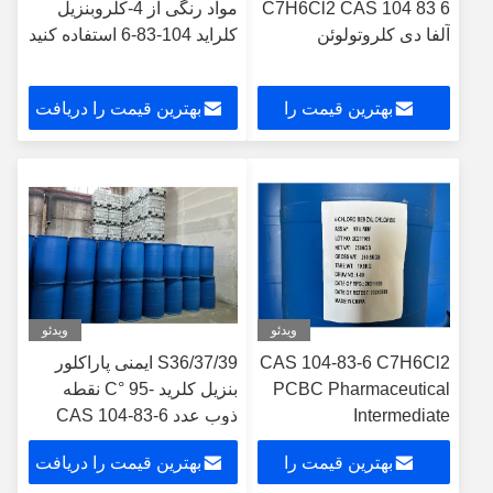
C7H6Cl2 CAS 104 83 6
مواد رنگی از 4-کلروبنزیل
آلفا دی کلروتولوئن
کلراید 104-83-6 استفاده کنید
بهترین قیمت را
بهترین قیمت را دریافت
دریافت کنید
کنید
ویدئو
ویدئو
CAS 104-83-6 C7H6Cl2
S36/37/39 ایمنی پاراکلور
PCBC Pharmaceutical
بنزیل کلرید -95 °C نقطه
Intermediate
ذوب عدد CAS 104-83-6
بهترین قیمت را
بهترین قیمت را دریافت