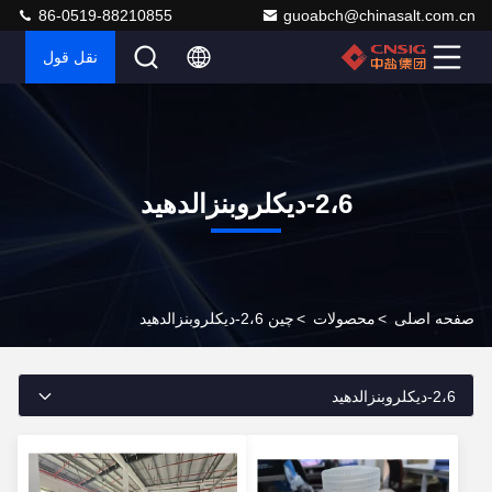
86-0519-88210855
guoabch@chinasalt.com.cn
نقل قول
2،6-دیکلروبنزالدهید
صفحه اصلی
>
محصولات
>
چین 2،6-دیکلروبنزالدهید
2،6-دیکلروبنزالدهید