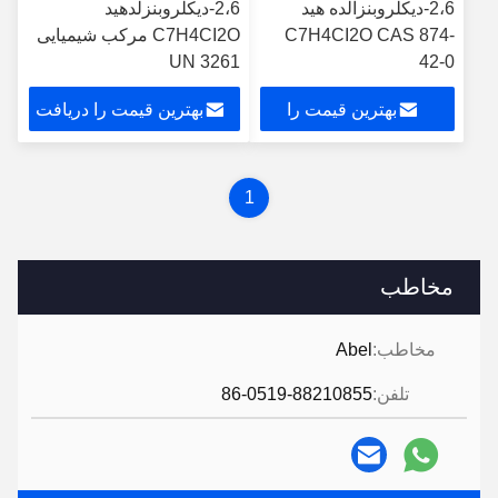
2،6-دیکلروبنزالده هید
2،6-دیکلروبنزلدهید
C7H4CI2O CAS 874-
C7H4CI2O مرکب شیمیایی
UN 3261
42-0
بهترین قیمت را
بهترین قیمت را دریافت
دریافت کنید
کنید
1
مخاطب
مخاطب:
Abel
تلفن:
86-0519-88210855