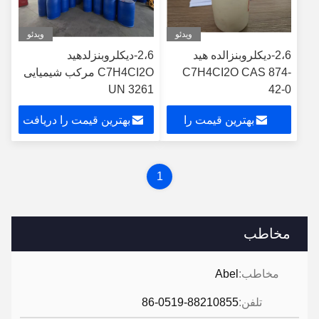
ویدئو
ویدئو
2،6-دیکلروبنزالده هید
2،6-دیکلروبنزلدهید
C7H4CI2O CAS 874-
C7H4CI2O مرکب شیمیایی
UN 3261
42-0
بهترین قیمت را
بهترین قیمت را دریافت
دریافت کنید
کنید
1
مخاطب
مخاطب:
Abel
تلفن:
86-0519-88210855