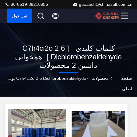
86-0519-88210855
guoabch@chinasalt.com.cn
نقل قول
کلمات کلیدی [ C7h4ci2o 2 6
Dichlorobenzaldehyde ] همخوانی
داشتن 2 محصولات
صفحه
>
محصولات
>
C7h4ci2o 2 6 Dichlorobenzaldehyde تولید کننده آنلاین
اصلی