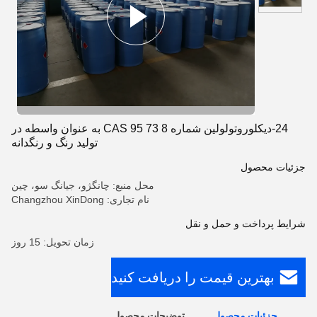
24-دیکلوروتولولین شماره CAS 95 73 8 به عنوان واسطه در
تولید رنگ و رنگدانه
جزئیات محصول
محل منبع: چانگژو، جیانگ سو، چین
نام تجاری: Changzhou XinDong
شرایط پرداخت و حمل و نقل
زمان تحویل: 15 روز
بهترین قیمت را دریافت کنید
جزئیات محصول
توضیحات محصول