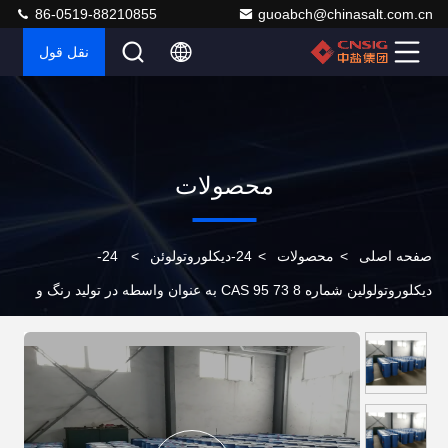
86-0519-88210855
guoabch@chinasalt.com.cn
نقل قول
محصولات
صفحه اصلی
>
محصولات
>
24-دیکلوروتولوئن
>
24-
دیکلوروتولولین شماره CAS 95 73 8 به عنوان واسطه در تولید رنگ و
رنگدانه