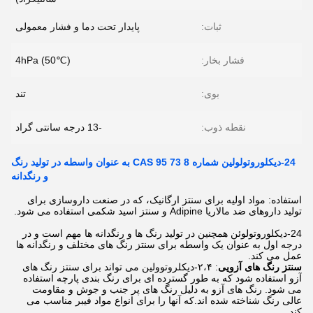
ثبات:
پایدار تحت دما و فشار معمولی
فشار بخار:
4hPa (50℃)
بوی:
تند
نقطه ذوب:
-13 درجه سانتی گراد
24-دیکلوروتولولین شماره CAS 95 73 8 به عنوان واسطه در تولید رنگ
و رنگدانه
استفاده: مواد اولیه برای سنتز ارگانیک، که در صنعت داروسازی برای
تولید داروهای ضد مالاریا Adipine و سنتز اسید شکمی استفاده می شود.
24-دیکلوروتولوئن همچنین در تولید رنگ ها و رنگدانه ها مهم است و در
درجه اول به عنوان یک واسطه برای سنتز رنگ های مختلف و رنگدانه ها
عمل می کند.
سنتز رنگ های آزویی
: ۲،۴-دیکلروتوولین می تواند برای سنتز رنگ های
آزو استفاده شود که به طور گسترده ای برای رنگ بندی پارچه استفاده
می شود. رنگ های آزو به دلیل رنگ های پر جنب و جوش و مقاومت
عالی رنگ شناخته شده اند.که آنها را برای انواع مواد فیبر مناسب می
کند.