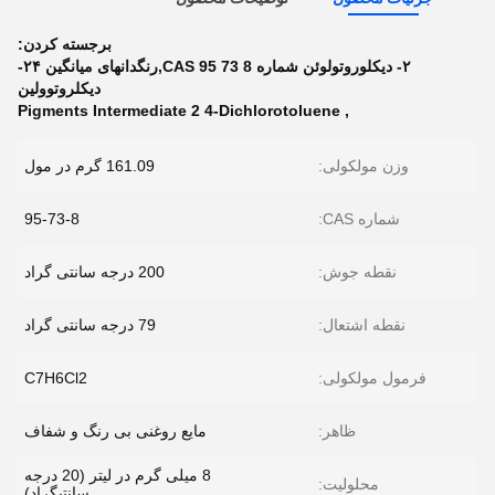
برجسته کردن:
۲- دیکلوروتولوئن شماره CAS 95 73 8,رنگدانهای میانگین ۲۴-
دیکلروتوولین
Pigments Intermediate 2 4-Dichlorotoluene
,
وزن مولکولی:
161.09 گرم در مول
شماره CAS:
95-73-8
نقطه جوش:
200 درجه سانتی گراد
نقطه اشتعال:
79 درجه سانتی گراد
فرمول مولکولی:
C7H6Cl2
ظاهر:
مایع روغنی بی رنگ و شفاف
8 میلی گرم در لیتر (20 درجه
محلولیت:
سانتیگراد)