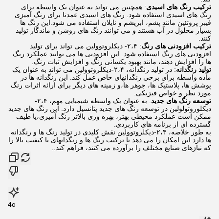
ترکیب رنگ های اسیدی
: همچنین می تواند به عنوان یک واسطه برای
رنگ های اسیدی استفاده شود. رنگ های اسیدی عمدتا برای رنگ آمیزی
فیبر پروتئین مانند پشم، ابریشم و نایلان استفاده می شود.این رنگ ها
بسیار محلول در آب هستند و می توانند رنگ های روشن و ماندگار تولید
کنند.
ترکیب افزودنی های رنگ
: ۲،۴- دیکلروتوولین می تواند برای تولید
افزودنی های رنگ استفاده شود. این افزودنی ها می توانند عملکرد رنگ
ها را افزایش دهند، مانند بهبود یکسانی رنگ و افزایش ثبات رنگ.
تولید رنگدانه
: در تولید رنگدانه، ۲،۴-دیکلروتوولین می تواند به عنوان یک
ماده واسطه برای برخی رنگدانهای خاص عمل کند. این رنگدانه ها در
پوشش ها، پلاستیک ها، جوهر ها،و زمینه های دیگر برای ارائه اثرات رنگ
مورد نظر و خواص فیزیکی.
توسعه رنگ های جدید
: به عنوان یک واسطه شیمیایی مهم، ۲،۴-
دیکلوروتولولین در توسعه رنگ های جدید پتانسیل دارد. این رنگ های جدید
ممکن است عملکرد محیطی بهتر، بهره وری بالاتر رنگ آمیزی،یا طیف
گسترده ای از برنامه های کاربردی.
به طور خلاصه، ۲،۴-دیکلروتوولین نقش کلیدی در تولید رنگ ها و رنگدانه
ها دارد.این امکان را می دهد تا ترکیب رنگ ها و رنگدانهای با کیفیت بالا را
که نیازهای صنایع مختلف را برآورده می کنند، فراهم کند..
4o