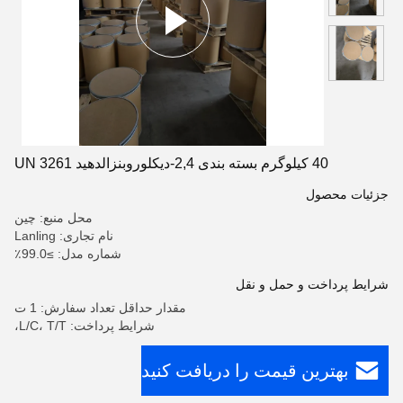
40 کیلوگرم بسته بندی 2,4-دیکلوروبنزالدهید UN 3261
جزئیات محصول
محل منبع: چین
نام تجاری: Lanling
شماره مدل: ≥99.0٪
شرایط پرداخت و حمل و نقل
مقدار حداقل تعداد سفارش: 1 ت
شرایط پرداخت: L/C، T/T،
بهترین قیمت را دریافت کنید