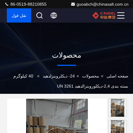
86-0519-88210855
guoabch@chinasalt.com.cn
نقل قول
محصولات
صفحه اصلی
>
محصولات
>
24- دیکلروبنزلدهید
>
40 کیلوگرم
بسته بندی 2,4-دیکلوروبنزالدهید UN 3261