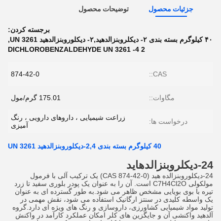
جزئیات محصول
توضیحات محصول
برجسته کردن:
۴۰ کیلوگرم بسته بندی ۲- دیکلروبنزالدهید,۲- دیکلوروبنزالدهید UN 3261
,
2 4- DICHLOROBENZALDEHYDE UN 3261
874-42-0
CAS::
مگاوات::
175.01 گرم/مول
زراعت شیمیایی ، داروهای دارویی ، رنگ
درخواست ها:
آمیزی
40 کیلوگرم بسته بندی 2,4-دیکلوروبنزالدهید UN 3261
24-دیکلروبنزالدهاید
24-دیکلوروبنزالده هید (CAS 874-42-0) یک ترکیب آلی با فرمول
مولکولی C7H4Cl2O است. آن را به عنوان یک پودر بلوری سفید تا زرد
تیره با بوی بویایی مشخص ظاهر می شود.به طور گسترده ای به عنوان
یک واسطه کلیدی در سنتز ارگانیک استفاده می شود، نقش مهمی در
تولید مواد شیمیایی کشاورزی، داروسازی و رنگ های ویژه ای دارد.گروه
آلدهید واکنشی آن و جایگزین های کلر امکان عملکرد کارآمد در واکنش