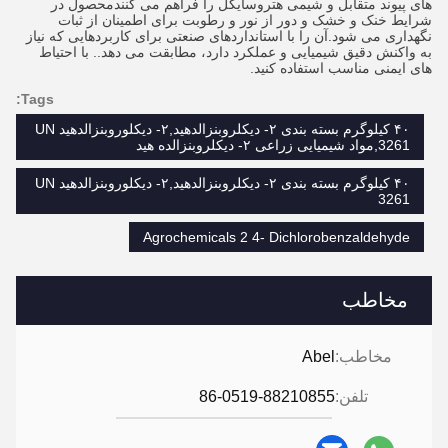
های پیوند متقابل و شیمی هتروسایکل را فراهم می کنندمحصول در
شرایط خنک و خشک و دور از نور و رطوبت برای اطمینان از ثبات
نگهداری می شود.آن را با استانداردهای صنعتی برای کاربردهایی که نیاز
به واکنش دقیق شیمیایی و عملکرد دارد، مطابقت می دهد.. با احتیاط
های ایمنی مناسب استفاده کنید.
Tags:
۴۰ کیلوگرم بسته بندی ۲- دیکلروبنزالدهید,۲- دیکلوروبنزالدهید UN
3261,مواد شیمیایی زراعی ۲- دیکلروبنزالده هید
۴۰ کیلوگرم بسته بندی ۲- دیکلروبنزالدهید,۲- دیکلوروبنزالدهید UN
3261
Agrochemicals 2 4- Dichlorobenzaldehyde
مخاطب
مخاطب:
Abel
تلفن:
86-0519-88210855