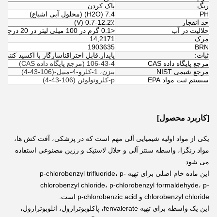
رنگ
پاک کردن
PH
7.4 (H2O) (محلول آبی اشباع)
حد انفجار
0.7-12.2٪ (V)
حلالیت در آب
<0.1 گرم در 100 میلی لیتر در 20 درجه سانتیگراد
مرک
14,2171
1903635
BRN
ثبات:
پایدار.قابل احتراقناسازگار با اکسید کنند
مرجع پایگاه داده CAS
106-43-4 (مرجع پایگاه داده CAS)
مرجع شیمی NIST
بنزن، 1-کلرو-4-متیل-(106-43-4)
سیستم ثبت مواد EPA
p-کلروتولوئن (106-43-4)
[کاربرد محصول]
یکی از مواد اولیه شیمیایی آلی مهم است که در پزشکی، آفت کش ها، 
مواد رنگزا، واسطه سنتز آلی و حلال لاستیک و رزین مصنوعی استفاده 
می شود.
این ماده خام اصلی برای تهیه p-chlorobenzyl trifluoride، p-
chlorobenzyl chloride، p-chlorobenzyl formaldehyde، p-
chlorobenzyl chloride و p-chlorobenzic acid است.
این یک واسطه برای تهیه fenvalerate، پاکلوبوترازول، انلوبوترازول، 