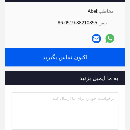
مخاطب:
Abel
تلفن:
86-0519-88210855
اکنون تماس بگیرید
به ما ایمیل بزنید