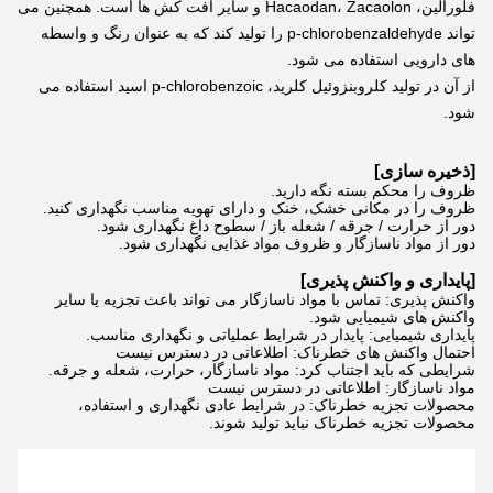
فلورالین، Hacaodan، Zacaolon و سایر آفت کش ها است. همچنین می 
تواند p-chlorobenzaldehyde را تولید کند که به عنوان رنگ و واسطه 
های دارویی استفاده می شود.
از آن در تولید کلروبنزوئیل کلرید، p-chlorobenzoic اسید استفاده می 
شود.
[ذخیره سازی]
ظروف را محکم بسته نگه دارید.
ظروف را در مکانی خشک، خنک و دارای تهویه مناسب نگهداری کنید.
دور از حرارت / جرقه / شعله باز / سطوح داغ نگهداری شود.
دور از مواد ناسازگار و ظروف مواد غذایی نگهداری شود.
[پایداری و واکنش پذیری]
واکنش پذیری: تماس با مواد ناسازگار می تواند باعث تجزیه یا سایر
واکنش های شیمیایی شود.
پایداری شیمیایی: پایدار در شرایط عملیاتی و نگهداری مناسب.
احتمال واکنش های خطرناک: اطلاعاتی در دسترس نیست
شرایطی که باید اجتناب کرد: مواد ناسازگار، حرارت، شعله و جرقه.
مواد ناسازگار: اطلاعاتی در دسترس نیست
محصولات تجزیه خطرناک: در شرایط عادی نگهداری و استفاده،
محصولات تجزیه خطرناک نباید تولید شوند.