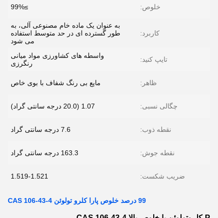
خلوص:
≥99%
به عنوان یک ماده خام مصنوعی آلی، به
کاربرد:
طور گسترده ای در حد متوسط ​​استفاده
می شود
واسطه های کشاورزی مواد میانی
تایپ کنید:
رنگرزی
ظاهر:
مایع بی رنگ شفاف با بوی خاص
چگالی نسبی:
1.07 (20.0 درجه سانتی گراد)
نقطه ذوب:
7.6 درجه سانتی گراد
نقطه جوش:
163.3 درجه سانتی گراد
ضریب شکست:
1.519-1.521
99 درصد خلوص پارا کلرو تولوئن CAS 106-43-4
P-کلروتولوئن با خلوص بالا CAS 106-43-4