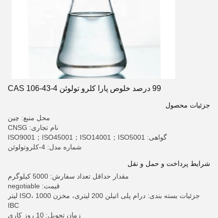
99 درصد خلوص پارا کلرو تولوئن CAS 106-43-4
جزئیات محصول
محل منبع: چین
نام تجاری: CNSG
گواهی: ISO9001；ISO45001；ISO14001；ISO5001
شماره مدل: 4-کلروتولوئن
شرایط پرداخت و حمل و نقل
مقدار حداقل تعداد سفارش: 5000 کیلوگرم
قیمت: negotiable
جزئیات بسته بندی: درام پلی اتیلن 200 لیتری، مخزن ISO، 1000 لیتر
IBC
زمان تحویل: 10 روز کاری