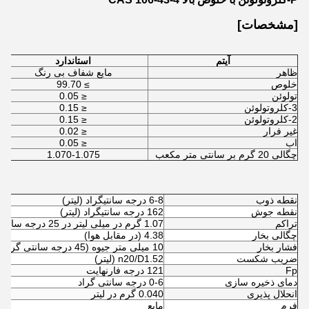
[مشخصات]
آیتم
استاندارد
ظاهر
مایع شفاف بی رنگ
خلوص
≥ 99.70
تولوئن
≤ 0.05
3-کلروتولوئن
≤ 0.15
2-کلروتولوئن
≤ 0.15
غیر فرار
≤ 0.02
اب
≤ 0.05
چگالی 20 گرم بر سانتی متر مکعب
1.070-1.075
نقطه ذوب
6-8 درجه سانتیگراد (لیتر)
نقطه جوش
162 درجه سانتیگراد (لیتر)
تراکم
1.07 گرم در میلی لیتر در 25 درجه سانتی گراد (لیتر)
چگالی بخار
4.38 (در مقابل هوا)
فشار بخار
10 میلی متر جیوه (45 درجه سانتی گراد)
ضریب شکست
1.52 (لیتر)
20/D
n
Fp
121 درجه فارنهایت
دمای ذخیره سازی
0-6 درجه سانتی گراد
انحلال پذیری
0.040 گرم در لیتر
فرم
مایع